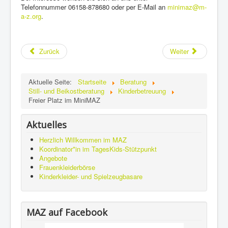
Telefonnummer 06158-878680 oder per E-Mail an
minimaz@m-
Links & Download
a-z.org
.
Impressum
Kalender
Zurück
Weiter
Offene Treffs
Aktuelle Seite:
Startseite
Beratung
Still- und Beikostberatung
Kinderbetreuung
Freier Platz im MiniMAZ
Aktuelles
Herzlich Willkommen im MAZ
Koordinator*in im TagesKids-Stützpunkt
Angebote
Frauenkleiderbörse
Kinderkleider- und Spielzeugbasare
MAZ auf Facebook