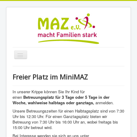
Navigation
an/aus
Home
Freier Platz im MiniMAZ
MiniMAZ
TagesKids
In unserer Krippe können Sie Ihr Kind für
einen
Betreuungsplatz für 3 Tage oder 5 Tage in der
Angebote
Woche, wahlweise halbtags oder ganztags,
anmelden.
Unsere Betreuungszeiten für einen Halbtagsplatz sind von 7:30
Beratung
Uhr bis 12:30 Uhr. Für einen Ganztagsplatz bieten wir
Betreuung von 7:30 Uhr bis 16:00 Uhr an, wobei freitags bis
Veranstaltungen
15:00 Uhr betreut wird.
Stellen
Bei Interesse wenden sie sich an uns unter