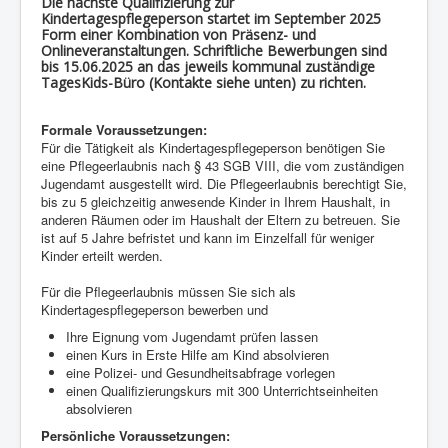
Die nächste Qualifizierung zur
Kindertagespflegeperson startet im September 2025
Links & Download
Form einer Kombination von Präsenz- und
Onlineveranstaltungen. Schriftliche Bewerbungen sind
Impressum
bis 15.06.2025 an das jeweils kommunal zuständige
TagesKids-Büro (Kontakte siehe unten) zu richten.
Kalender
Offene Treffs
Formale Voraussetzungen:
Für die Tätigkeit als Kindertagespflegeperson benötigen Sie
eine Pflegeerlaubnis nach § 43 SGB VIII, die vom zuständigen
Jugendamt ausgestellt wird. Die Pflegeerlaubnis berechtigt Sie,
bis zu 5 gleichzeitig anwesende Kinder in Ihrem Haushalt, in
anderen Räumen oder im Haushalt der Eltern zu betreuen. Sie
ist auf 5 Jahre befristet und kann im Einzelfall für weniger
Kinder erteilt werden.
Für die Pflegeerlaubnis müssen Sie sich als
Kindertagespflegeperson bewerben und
Ihre Eignung vom Jugendamt prüfen lassen
einen Kurs in Erste Hilfe am Kind absolvieren
eine Polizei- und Gesundheitsabfrage vorlegen
einen Qualifizierungskurs mit 300 Unterrichtseinheiten
absolvieren
Persönliche Voraussetzungen: