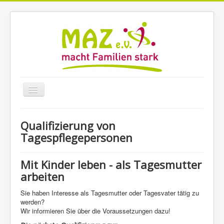
Navigation
an/aus
Home
Qualifizierung von
MiniMAZ
Tagespflegepersonen
TagesKids
Mit Kinder leben - als Tagesmutter
Angebote
arbeiten
Beratung
Sie haben Interesse als Tagesmutter oder Tagesvater tätig zu
Veranstaltungen
werden?
Wir informieren Sie über die Voraussetzungen dazu!
Stellen