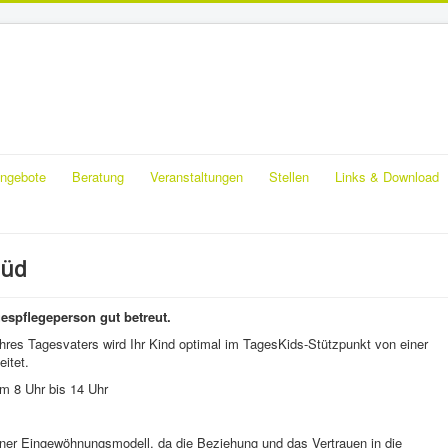
ngebote
Beratung
Veranstaltungen
Stellen
Links & Download
Süd
gespflegeperson gut betreut.
Ihres Tagesvaters wird Ihr Kind optimal im TagesKids-Stützpunkt von einer
eitet.
om 8 Uhr bis 14 Uhr
iner Eingewöhnungsmodell, da die Beziehung und das Vertrauen in die