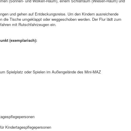
umen (Sonnen- und Wolken-Raum), einem Schlafraum (Wiesen-Raum) und
hrungen und gehen auf Entdeckungsreise. Um den Kindern ausreichende
n die Tische umgeklappt oder weggeschoben werden. Der Flur lädt zum
ahren mit Rutschfahrzeugen ein.
unkt (exemplarisch):
g zum Spielplatz oder Spielen im Außengelände des Mini-MAZ
rtagespflegepersonen
für Kindertagespflegepersonen